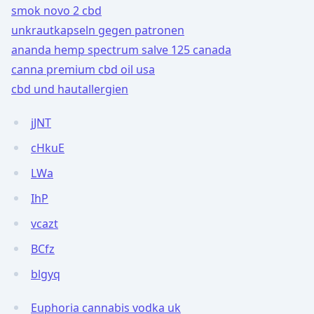
smok novo 2 cbd
unkrautkapseln gegen patronen
ananda hemp spectrum salve 125 canada
canna premium cbd oil usa
cbd und hautallergien
jJNT
cHkuE
LWa
IhP
vcazt
BCfz
blgyq
Euphoria cannabis vodka uk