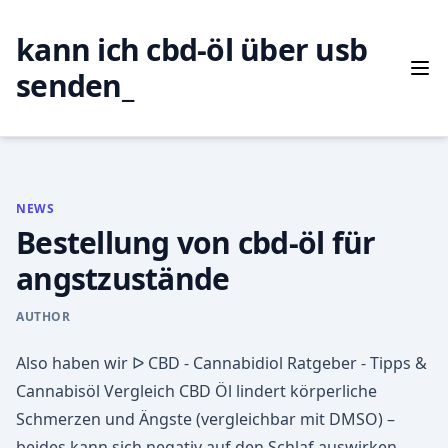
Skip
to
kann ich cbd-öl über usb
content
senden_
NEWS
Bestellung von cbd-öl für
angstzustände
AUTHOR
Also haben wir ᐅ CBD - Cannabidiol Ratgeber - Tipps &
Cannabisöl Vergleich CBD Öl lindert körperliche
Schmerzen und Ängste (vergleichbar mit DMSO) –
beides kann sich negativ auf den Schlaf auswirken.