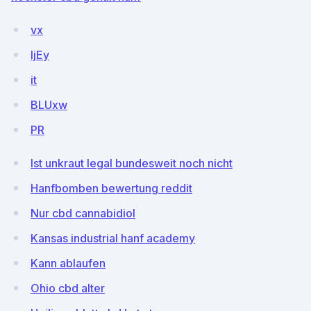
vx
IjEy
it
BLUxw
PR
Ist unkraut legal bundesweit noch nicht
Hanfbomben bewertung reddit
Nur cbd cannabidiol
Kansas industrial hanf academy
Kann ablaufen
Ohio cbd alter