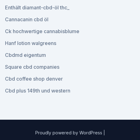
Enthält diamant-cbd-öl thc_
Cannacanin cbd öl
Ck hochwertige cannabisblume
Hanf lotion walgreens
Cbdmd eigentum
Square cbd companies
Cbd coffee shop denver
Cbd plus 149th und western
Proudly powered by WordPress
|