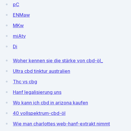
pC
ENMaw
MKw
miAty
Di
Woher kennen sie die stärke von cbd-öl_
Ultra cbd tinktur australien
Thc vs cbg
Hanf legalisierung uns
Wo kann ich cbd in arizona kaufen
40 vollspektrum-cbd-öl
Wie man charlottes web-hanf-extrakt nimmt