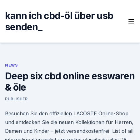
Skip
to
kann ich cbd-öl über usb
content
senden_
NEWS
Deep six cbd online esswaren
& öle
PUBLISHER
Besuchen Sie den offiziellen LACOSTE Online-Shop
und entdecken Sie die neuen Kollektionen für Herren,
Damen und Kinder – jetzt versandkostenfrei List of all
international craigslist.org online classifieds sites. 18