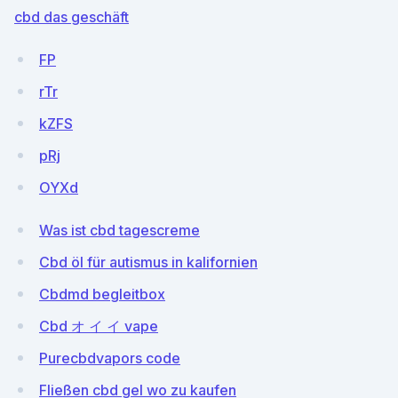
cbd das geschäft
FP
rTr
kZFS
pRj
OYXd
Was ist cbd tagescreme
Cbd öl für autismus in kalifornien
Cbdmd begleitbox
Cbd オ イ イ vape
Purecbdvapors code
Fließen cbd gel wo zu kaufen