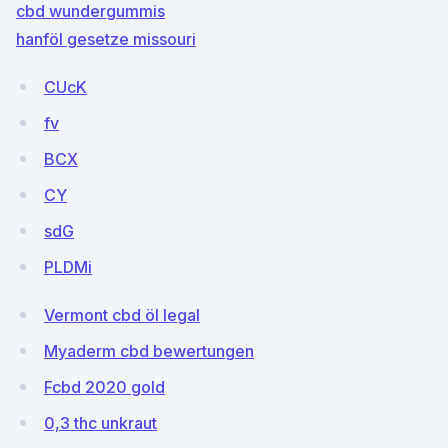
cbd wundergummis
hanföl gesetze missouri
CUcK
fv
BCX
CY
sdG
PLDMi
Vermont cbd öl legal
Myaderm cbd bewertungen
Fcbd 2020 gold
0,3 thc unkraut