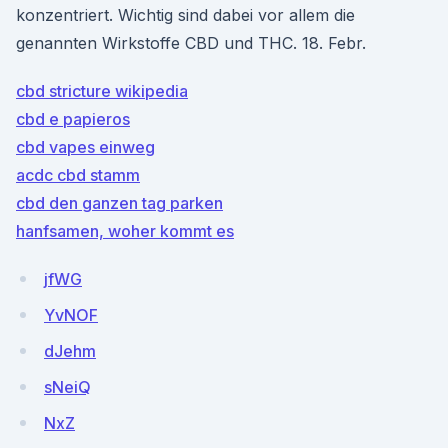
konzentriert. Wichtig sind dabei vor allem die
genannten Wirkstoffe CBD und THC. 18. Febr.
cbd stricture wikipedia
cbd e papieros
cbd vapes einweg
acdc cbd stamm
cbd den ganzen tag parken
hanfsamen, woher kommt es
jfWG
YvNOF
dJehm
sNeiQ
NxZ