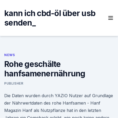
Skip
to
kann ich cbd-öl über usb
content
senden_
NEWS
Rohe geschälte
hanfsamenernährung
PUBLISHER
Die Daten wurden durch YAZIO Nutzer auf Grundlage
der Nährwertdaten des rohe Hanfsamen - Hanf
Magazin Hanf als Nutzpflanze hat in den letzten
Jahren ein Comeback erlebt, wie noch keine andere