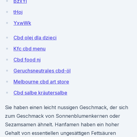
BzxYI
tHoj
YxwWk
Cbd olej dla dzieci
Kfc cbd menu
Cbd food nj
Geruchsneutrales cbd-öl
Melbourne cbd art store
Cbd salbe kräutersalbe
Sie haben einen leicht nussigen Geschmack, der sich
zum Geschmack von Sonnenblumenkernen oder
Sezamsamen ähnelt. Hanfamen haben ein hoher
Gehalt von essentiellen ungesättigen Fettsäuren