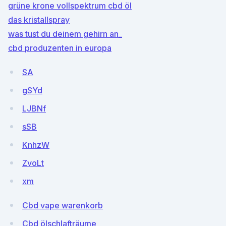
grüne krone vollspektrum cbd öl
das kristallspray
was tust du deinem gehirn an_
cbd produzenten in europa
SA
gSYd
LJBNf
sSB
KnhzW
ZvoLt
xm
Cbd vape warenkorb
Cbd ölschlafträume