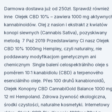
Darmowa dostawa już od 250zł. Sprawdź również
inne Olejek CBD 10% – zawiera 1000 mg aktywnyc
kannabinoidów. Olej z nasion i ekstrakt z kwiatów
konopi siewnych (Cannabis Sativa), pozyskiwany
metodą 7 Paź 2019 Przedstawiamy Ci nasz Olejek
CBD 10% 1000mg Hempley, czyli naturalny, nie
poddawany modyfikacjom genetycznym ani
chemicznym Single balení celospektrálního oleje s
poměrem 10:1 kanabidiolu (CBD) a terpenového
esenciálního oleje. Přes 100 druhů kanabionoidů,
Olejek Konopny CBD CannabiGold Balance 1000 mg
12 ml Hempoland. Zdrowa żywność ekologiczna,
środki czystości, naturalne kosmetyki. Internetowy