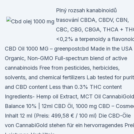
Plný rozsah kanabinoidů
trasování CBDA, CBDV, CBN,
CBC, CBG, CBGA, THCA + TH
<0,2% a terpenoidy a flavonoi
CBD Oil 1000 MG – greenpostcbd Made in the USA
Organic, Non-GMO Full-spectrum blend of active
cannabinoids Free from pesticides, herbicides,
solvents, and chemical fertilizers Lab tested for puri
and CBD content Less than 0.3% THC content
Ingredients- Hemp oil Extract, MCT Oil CannabiGold
Balance 10% | 12ml CBD Öl, 1000 mg CBD – Cosme
Inhalt 12 ml (Preis: 499,58 € / 100 ml) Die CBD-Öle
von CannabiGold stehen für ein hervorragendes Prei