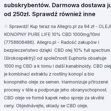
subskrybentów. Darmowa dostawa j
od 250zł. Sprawdź również inne
♢ Sprawdź! Kup teraz na Allegro.pl za 94 zł - OLE
KONOPNY PURE LIFE 10% CBD 1000mg/10ml
(7758806486). Allegro.pl - Radość zakupów i
bezpieczeństwo dzięki CBD olej 10% full spectrum
(širokospektrý) od společnosti Euphoria obsahuje
1000 mg CBD a k tomu i další kanabinoidy. CBD ole
je kombinací extraktu z rostliny konopí a bio
konopného oleje ze semen. Harmonizuje přirozené
procesy v těle a podporuje jeho obranyschopnost.
CBD oleje ve formě kapek nebo spreje za skvělé
ceny. Objednávejte, sklady se CBD oleje.