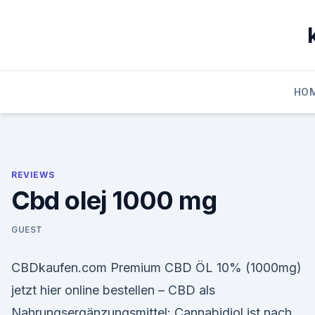
Skip
to
content
HO
REVIEWS
Cbd olej 1000 mg
GUEST
CBDkaufen.com Premium CBD ÖL 10% (1000mg)
jetzt hier online bestellen – CBD als
Nahrungsergänzungsmittel: Cannabidiol ist nach