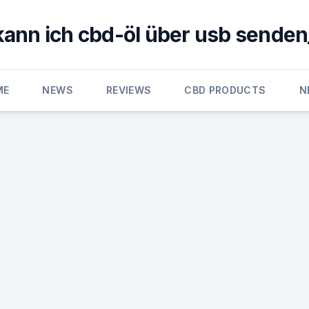
kann ich cbd-öl über usb senden
ME
NEWS
REVIEWS
CBD PRODUCTS
N