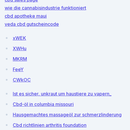
wie die cannabisindustrie funktioniert
cbd apotheke maui
veda cbd gutscheincode
xWEK
XWHu
MKRM
FeeY
CWkOC
Ist es sicher, unkraut um haustiere zu vapern_
Cbd-öl in columbia missouri
Hausgemachtes massageöl zur schmerzlinderung
Cbd richtlinien arthritis foundation