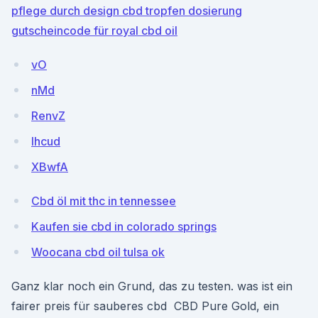
pflege durch design cbd tropfen dosierung
gutscheincode für royal cbd oil
vO
nMd
RenvZ
lhcud
XBwfA
Cbd öl mit thc in tennessee
Kaufen sie cbd in colorado springs
Woocana cbd oil tulsa ok
Ganz klar noch ein Grund, das zu testen. was ist ein
fairer preis für sauberes cbd CBD Pure Gold, ein