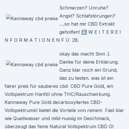
Schmerzen? Unruhe?
Angst? Schlafstörungen?
….so hat mir CBD Extrakt
geholfen! ⬇️ W E I T E R E I
N F O R M A T I O N E N F Ü 28.
okay das macht Sinn :).
Danke für deine Erklärung.
Ganz klar noch ein Grund,
das zu testen. was ist ein
fairer preis für sauberes cbd CBD Pure Gold, ein
Vollspektrum Hanföl ohne THC/Rauschwirkung.
Kannaway Pure Gold decarboxyliertes CBD-
Vollspektrumöl bietet die Vorteile von reinem Fast klar
wie Quellwasser und mild-nussig im Geschmack,
überzeugt das feine Natural Vollspektrum CBD Öl