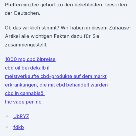
Pfefferminztee gehört zu den beliebtesten Teesorten
der Deutschen.
Ob das wirklich stimmt? Wir haben in diesem Zuhause-
Artikel alle wichtigen Fakten dazu für Sie
zusammengestellt.
1000 mg cbd ölpreise
cbd oil bei dekalb il
meistverkaufte cbd-produkte auf dem markt
erkrankungen, die mit cbd behandelt wurden
cbd in cannabisöl
thc vape pen nc
UbRYZ
fdkb