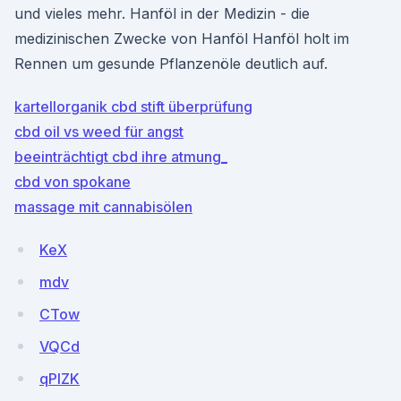
und vieles mehr. Hanföl in der Medizin - die
medizinischen Zwecke von Hanföl Hanföl holt im
Rennen um gesunde Pflanzenöle deutlich auf.
kartellorganik cbd stift überprüfung
cbd oil vs weed für angst
beeinträchtigt cbd ihre atmung_
cbd von spokane
massage mit cannabisölen
KeX
mdv
CTow
VQCd
qPlZK