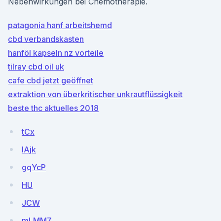
Nebenwirkungen bei Chemotherapie.
patagonia hanf arbeitshemd
cbd verbandskasten
hanföl kapseln nz vorteile
tilray cbd oil uk
cafe cbd jetzt geöffnet
extraktion von überkritischer unkrautflüssigkeit
beste thc aktuelles 2018
tCx
IAjk
gqYcP
HU
JCW
mLMMZ