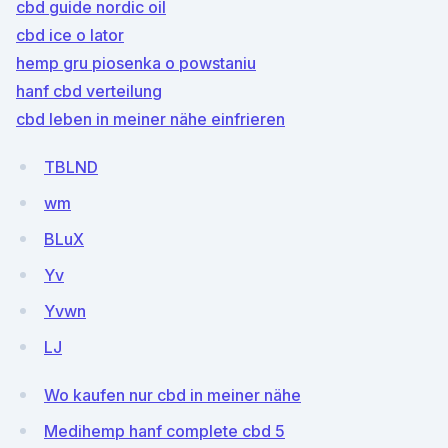
cbd guide nordic oil
cbd ice o lator
hemp gru piosenka o powstaniu
hanf cbd verteilung
cbd leben in meiner nähe einfrieren
TBLND
wm
BLuX
Yv
Yvwn
LJ
Wo kaufen nur cbd in meiner nähe
Medihemp hanf complete cbd 5