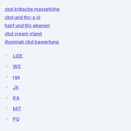
cbd kritische massehöhe
cbd und thc-a öl
hanf und thc ebenen
cbd cream irland
illuminati cbd bewertung
LiDE
WX
rgs
JX
KA
bhT
PQ