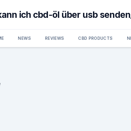
kann ich cbd-öl über usb senden
ME
NEWS
REVIEWS
CBD PRODUCTS
N
e