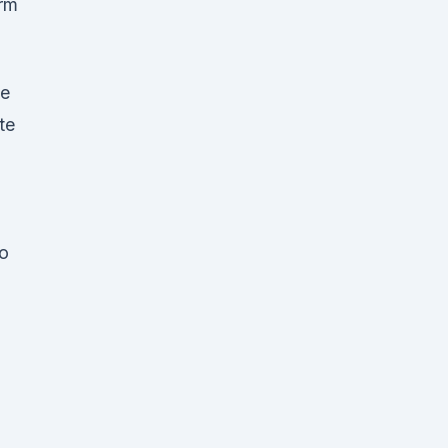
rm
ie
te
io