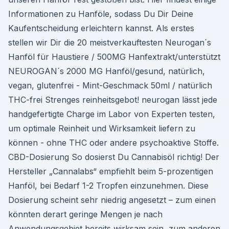
Informationen zu Hanföle, sodass Du Dir Deine
Kaufentscheidung erleichtern kannst. Als erstes
stellen wir Dir die 20 meistverkauftesten Neurogan´s
Hanföl für Haustiere / 500MG Hanfextrakt/unterstützt
NEUROGAN´s 2000 MG Hanföl/gesund, natürlich,
vegan, glutenfrei - Mint-Geschmack 50ml / natürlich
THC-frei Strenges reinheitsgebot! neurogan lässt jede
handgefertigte Charge im Labor von Experten testen,
um optimale Reinheit und Wirksamkeit liefern zu
können - ohne THC oder andere psychoaktive Stoffe.
CBD-Dosierung So dosierst Du Cannabisöl richtig! Der
Hersteller „Cannalabs“ empfiehlt beim 5-prozentigen
Hanföl, bei Bedarf 1-2 Tropfen einzunehmen. Diese
Dosierung scheint sehr niedrig angesetzt – zum einen
könnten derart geringe Mengen je nach
Anwendungsgebiet bereits wirksam sein, zum anderen