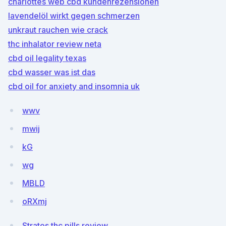
charlottes web cbd kundenrezensionen
lavendelöl wirkt gegen schmerzen
unkraut rauchen wie crack
thc inhalator review neta
cbd oil legality texas
cbd wasser was ist das
cbd oil for anxiety and insomnia uk
wwv
mwij
kG
wg
MBLD
oRXmj
Stratos thc pills review