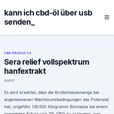
Skip
to
kann ich cbd-öl über usb
content
senden_
CBD PRODUCTS
Sera relief vollspektrum
hanfextrakt
GUEST
Es wird erwartet, dass die Bruttomassemenge bei
angemessenen Wachstumsbedingungen das Potenzial
hat, ungefähr 136.500 Kilogramm Biomasse bei einem
erwarteten Ertrag von 7% CBD zu erzeugen, was