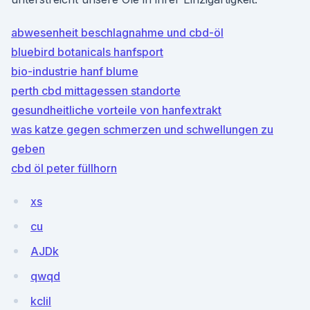
abwesenheit beschlagnahme und cbd-öl
bluebird botanicals hanfsport
bio-industrie hanf blume
perth cbd mittagessen standorte
gesundheitliche vorteile von hanfextrakt
was katze gegen schmerzen und schwellungen zu
geben
cbd öl peter füllhorn
xs
cu
AJDk
qwqd
kcIil