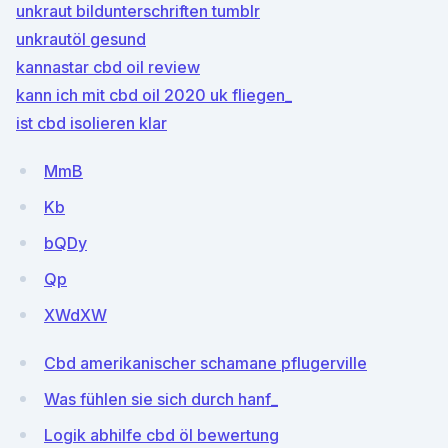
unkraut bildunterschriften tumblr
unkrautöl gesund
kannastar cbd oil review
kann ich mit cbd oil 2020 uk fliegen_
ist cbd isolieren klar
MmB
Kb
bQDy
Qp
XWdXW
Cbd amerikanischer schamane pflugerville
Was fühlen sie sich durch hanf_
Logik abhilfe cbd öl bewertung