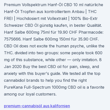
Premium Vollspektrum Hanf-Öl CBD 10 ml natürliche
Hanf-Öl Tropfen aus kontrolliertem Anbau | THC
FREI | Hochdosiert mit Vollextrakt | 100% Bio-Extr
Schweizer CBD Öl günstig kaufen, in bester Qualität.
Hanf Salbe 600mg 75ml für 19.90 CHF Pharmacode:
7575666. Hanf Salbe 600mg 150ml für 35.90 CHF.
CBD Oil does not excite the human psyche, unlike the
THC. divided into two groups: some people took 600
mg of this substance, while other — only imitation. 8
Jan 2020 Buy the best CBD oil for pain, sleep, and
anxiety with this buyer's guide. We tested all the top
cannabidiol brands to help you find the right
PureKana Full-Spectrum 1000mg CBD oil is a favorite
among our loyal customers.
premium-cannabisöl aus kalifornien