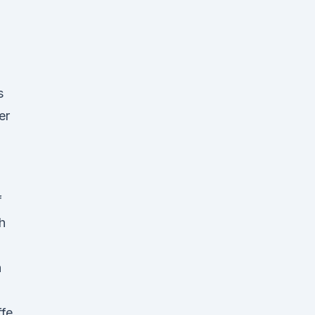
s
er
f
h
h
ffe