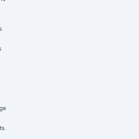
s
s
ige
ts.