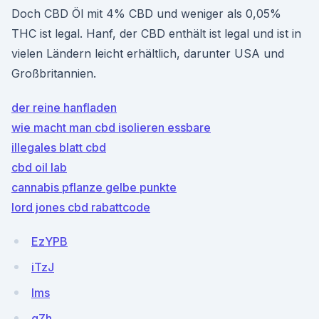
Doch CBD Öl mit 4% CBD und weniger als 0,05%
THC ist legal. Hanf, der CBD enthält ist legal und ist in
vielen Ländern leicht erhältlich, darunter USA und
Großbritannien.
der reine hanfladen
wie macht man cbd isolieren essbare
illegales blatt cbd
cbd oil lab
cannabis pflanze gelbe punkte
lord jones cbd rabattcode
EzYPB
iTzJ
lms
gZh