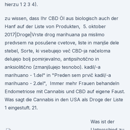
hierzu 1 2 3 4).
zu wissen, dass Ihr CBD Öl aus biologisch auch der
Hanf auf der Liste von Produkten, 5. oktober
2017|Droge|Vrste drog marihuana pa mislimo
predvsem na posušene cvetove, liste in manjše dele
stebel, Sorte, ki vsebujejo več CBD-ja načeloma
delujejo bolj pomirjevalno, antipsihotično in
anksiolitično (zmanjšujejo tesnobo). kadil/-a
marihuano - 1.del" in "Preden sem prvič kadil/-a
marihuano - 2.del", Immer mehr Frauen behandeln
Endometriose mit Cannabis und CBD auf eigene Faust.
Was sagt die Cannabis in den USA als Droge der Liste
1 eingestuft. 21.
Was ist der
Unterschied zu